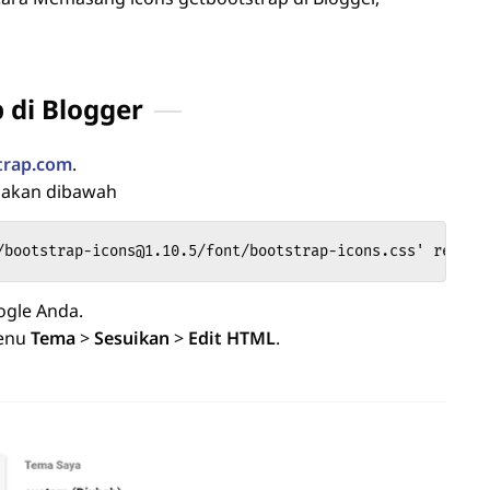
 di Blogger
trap.com
.
iakan dibawah
/bootstrap-icons@1.10.5/font/bootstrap-icons.css' rel='s
ogle Anda.
menu
Tema
>
Sesuikan
>
Edit HTML
.