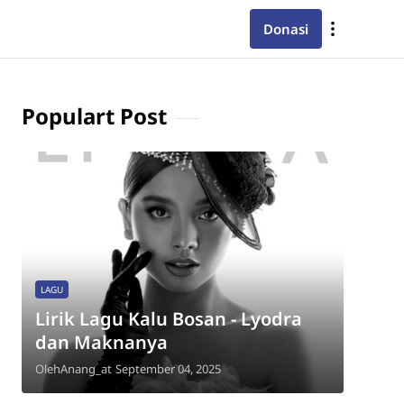
Donasi
Populart Post
LAGU
Lirik Lagu Kalu Bosan - Lyodra
dan Maknanya
Oleh
Anang_at
September 04, 2025