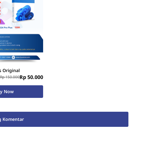
 Original
Rp 50.000
Rp 150.000
uy Now
g Komentar