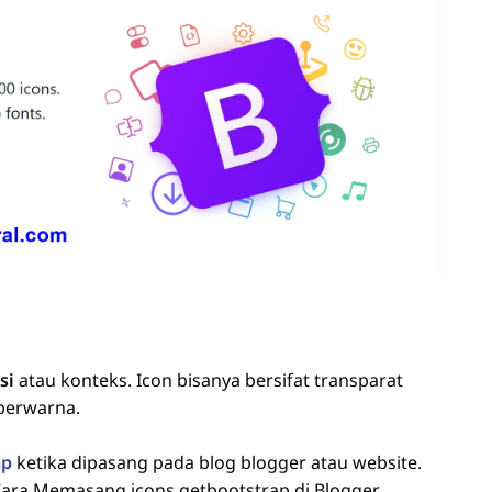
si
atau konteks. Icon bisanya bersifat transparat
berwarna.
ap
ketika dipasang pada blog blogger atau website.
ara Memasang icons getbootstrap di Blogger,