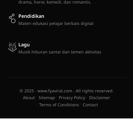
drama, horor, komedi, dan romantis.
Pendidikan
Materi edukasi pelajar berbais digital
Lagu
Musik hiburan santai dan temen aktivitas
© 2025 ‧ www.fyaviral.com . All rights reserved.
About
Sitemap
Privacy Policy
Disclaimer
Terms of Conditions
Contact