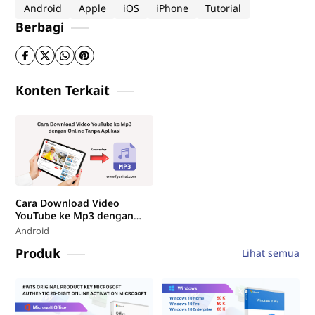
Android
Apple
iOS
iPhone
Tutorial
Berbagi
Konten Terkait
Cara Download Video
YouTube ke Mp3 dengan
Online di Hp dan Laptop
Android
Produk
Lihat semua